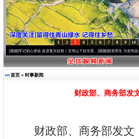
1
2
3
4
5
6
7
8
9
10
牢记初心使命 奋进复兴征程丨宝塔山下好光景..
·[视频]
因党而生 为党而战——百年“纪”
首页
»
时事新闻
财政部、商务部发
财政部、商务部发文，