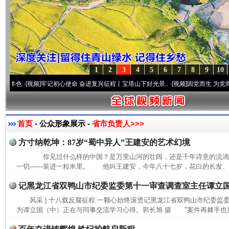
1
2
3
4
5
6
7
8
9
10
·[视频]
牢记初心使命 奋进复兴征程丨宝塔山下好光景..
·[视频]
因党而生 为党而战——百
首页
- 公众形象展示 -
省市负责人>>>
方寸纳乾坤：87岁“蜀中异人”王建安的艺术幻境
你见过什么样的中国？是万里山河的壮阔，还是千年诗意的流
一切——装进一粒米里。 他叫王建安，今年八十七岁，花白的长发、长
记黑龙江省双鸭山市纪委监委第十一审查调查室主任谭立
风采 | 十八载反腐征程 一颗心始终滚烫记黑龙江省双鸭山市纪委
为谭立国（中）正在与同事交流学习心得。郭长旭 摄 "案件再棘手也要