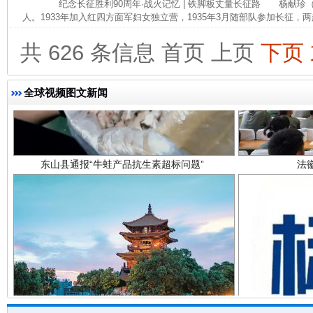
纪念长征胜利90周年·战火记忆 | 铁脚板丈量长征路 杨献珍（19
人。1933年加入红四方面军妇女独立营，1935年3月随部队参加长征，两
共 626 条信息
首页
上页
下页
全球视频图文新闻
东山县通报“牛蛙产品抗生素超标问题”
法
千年窑火 生生不息
一