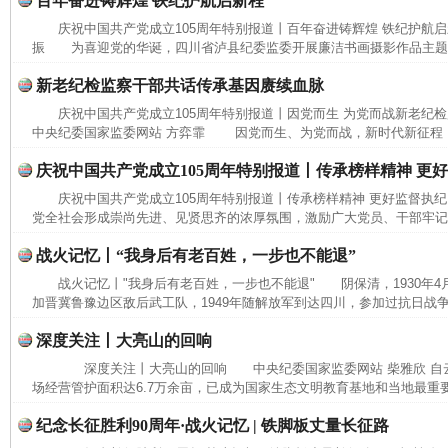
百年奋进铸辉煌 铁纪护航启新程
庆祝中国共产党成立105周年特别报道丨百年奋进铸辉煌 铁纪护航
振 为喜迎党的华诞，四川省泸县纪委监委开展廉洁书画摄影作品主题展
新老纪检监察干部共话传承基因赓续血脉
庆祝中国共产党成立105周年特别报道丨因党而生 为党而战新老纪
中央纪委国家监委网站 方弈霏 因党而生、为党而战，新时代新征程，要
庆祝中国共产党成立105周年特别报道丨传承榜样精神 更
庆祝中国共产党成立105周年特别报道丨传承榜样精神 更好监督执
党全社会形成崇尚先进、见贤思齐的浓厚氛围，激励广大党员、干部牢记党
战火记忆丨“我身后有老百姓，一步也不能退”
战火记忆丨"我身后有老百姓，一步也不能退" 阴保清，1930年4
加晋冀鲁豫边区敌后武工队，1949年随解放军到达四川，参加过抗日战争
完善运行机制助力责任有效落实
一纸欠条
深度关注丨大亮山的回响
深度关注丨大亮山的回响 中央纪委国家监委网站 柴雅欣 自
场经营管护面积达6.7万余亩，已成为国家生态文明教育基地和当地最重要
纪念长征胜利90周年·战火记忆 | 铁脚板丈量长征路