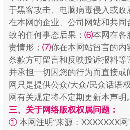
于黑客攻击、电脑病毒侵入或政
在本网的企业、公司网站和共同
致的任何事态后果；
⑹
本网在各
阿坝州三大球赛在茂县开幕
规模最
责情形；
⑺
你在本网站留言的内
条款方可留言和反映投诉报料等
并承担一切因您的行为而直接或
网只是提供公众/大众/民众话语
网有关规定将不定期更新本声明
三、关于网络版权权属问题：
国家大学科技园优化重塑工作
①
本网注明“来源：XXXXXXX网