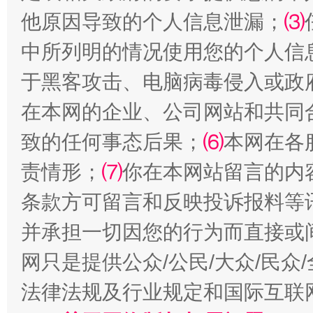
他原因导致的个人信息泄漏；
⑶
全民健身五年计划来了！等你上场
中所列明的情况使用您的个人信
于黑客攻击、电脑病毒侵入或政
在本网的企业、公司网站和共同
致的任何事态后果；
⑹
本网在各
责情形；
⑺
你在本网站留言的内
条款方可留言和反映投诉报料等
阿坝州三大球赛在茂县开幕
规模最
并承担一切因您的行为而直接或
网只是提供公众/公民/大众/民
法律法规及行业规定和国际互联