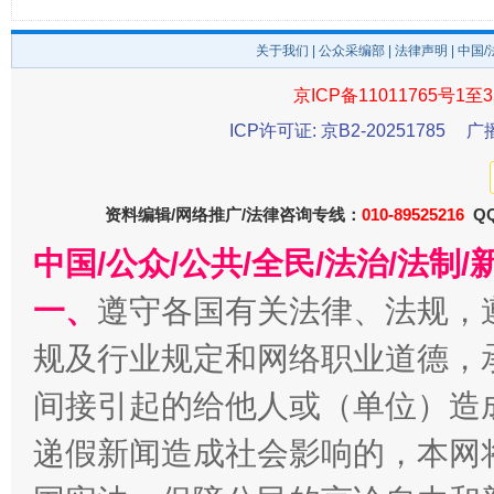
关于我们
|
公众采编部
|
法律声明
| 中国
京ICP备11011765号1至3
ICP许可证: 京B2-20251785
广
千年窑火 生生不息
一
资料编辑/网络推广/法律咨询专线：
010-89525216
QQ
中国/公众/公共/全民/法治/法
一、
遵守各国有关法律、法规，
规及行业规定和网络职业道德，
间接引起的给他人或（单位）造
递假新闻造成社会影响的，本网
揭开“小金库”的免责幌子