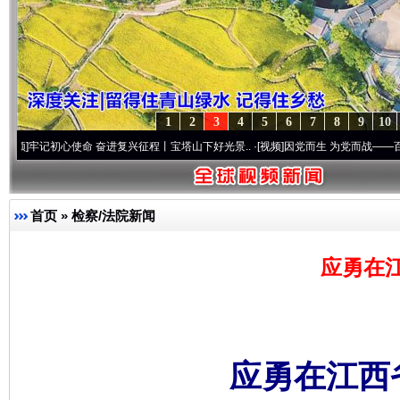
1
2
3
4
5
6
7
8
9
10
初心使命 奋进复兴征程丨宝塔山下好光景..
·[视频]
因党而生 为党而战——百年“纪”事⑧加
首页
»
检察/法院新闻
应勇在
应勇在江西