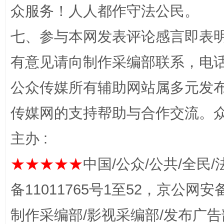
众服务！人人都作守法公民。
七、参与本网发表评论感言即表明
完善运行机制助力责任有效落实
一纸欠条
有意见请向制作采编部联系，电话：0
公众传媒所有辅助网站属多元发
传媒网的支持帮助与合作交流。
主办 :
★★★★★
中国/公众/公共/全民/
东山县通报“牛蛙产品抗生素超标问题”
法
备11011765号1至52，京公网安备：
制作采编部/影视采编部/发布广告