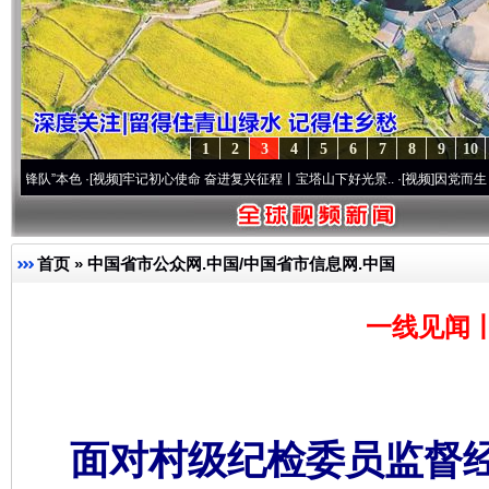
1
2
3
4
5
6
7
8
9
10
本色
·[视频]
牢记初心使命 奋进复兴征程丨宝塔山下好光景..
·[视频]
因党而生 为党而战—
首页
»
中国省市公众网.中国/中国省市信息网.中国
一线见闻
面对村级纪检委员监督