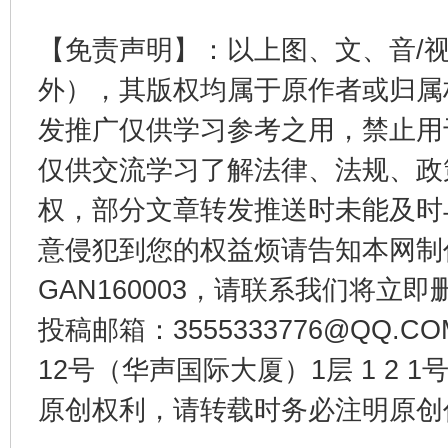
【免责声明】：以上图、文、音/
外），其版权均属于原作者或归属
东山县通报“牛蛙产品抗生素超标问题”
法
发推广仅供学习参考之用，禁止用
仅供交流学习了解法律、法规、政
权，部分文章转发推送时未能及时
意侵犯到您的权益烦请告知本网制作采编
GAN160003，请联系我们将立即删
投稿邮箱：3555333776@QQ
12号（华声国际大厦）1层 1 2
千年窑火 生生不息
一
原创权利，请转载时务必注明原创作