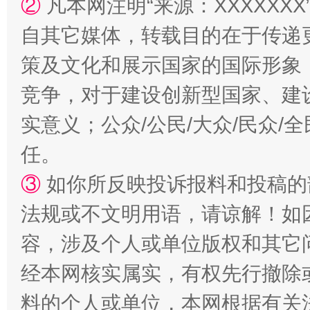
②
凡本网注明“来源：XXXXX
自其它媒体，转载目的在于传递
策及文化和展示国家的国际形象
竞争，对于建设创新型国家、建
扯下公款旅游的“隐身衣”
如何以同
实意义；公众/公民/大众/民众
任。
③
如你所反映投诉报料和投稿的
法规或不文明用语，请谅解！如
容，涉及个人或单位版权和其它
经本网核实属实，有权先行撤除
“蜀中异人”王建安的艺术幻境
料的个人或单位，本网根据有关