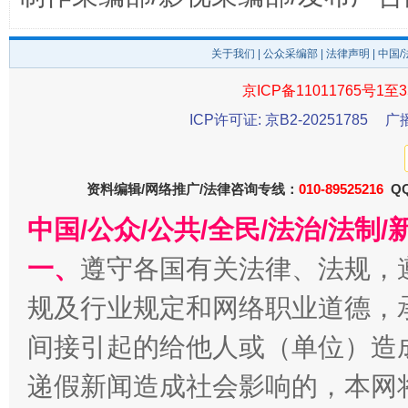
关于我们
|
公众采编部
|
法律声明
| 中国
东山县通报“牛蛙产品抗生素超标问题”
法
京ICP备11011765号1至3
ICP许可证: 京B2-20251785
广
资料编辑/网络推广/法律咨询专线：
010-89525216
QQ
中国/公众/公共/全民/法治/法
一、
遵守各国有关法律、法规，
规及行业规定和网络职业道德，
千年窑火 生生不息
一
间接引起的给他人或（单位）造
递假新闻造成社会影响的，本网