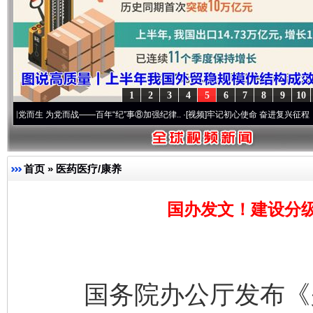
1
2
3
4
5
6
7
8
9
10
 为党而战——百年“纪”事⑧加强纪律..
·[视频]
牢记初心使命 奋进复兴征程丨“转折之城”
首页
»
医药医疗/康养
国办发文！建设分
国务院办公厅发布《关